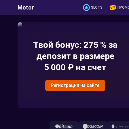
Motor
SLOTS
ПРОМО
Твой бонус: 275 % за
депозит в размере
5 000 ₽ на счет
Регистрация на сайте