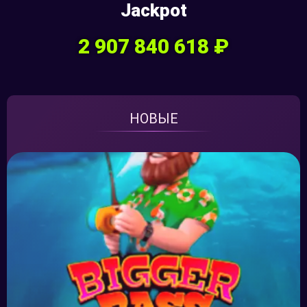
Jackpot
2 907 840 618 ₽
НОВЫЕ