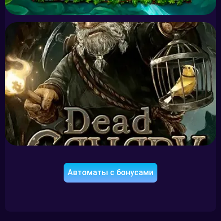
Автоматы с бонусами