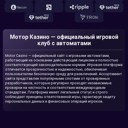
Мотор Казино — официальный игровой
клуб с автоматами
Motor Casino — официальный сайт с игровыми автоматами,
работающий на основании действующей лицензии и полностью
соответствующий законодательным нормам. Игровая платформа
отличается прозрачностью и надежностью, обеспечивая
пользователям безопасную среду для развлечений. Ассортимент
сайта представлен популярными слотами от проверенных
разработчиков, которые регулярно проходят независимые
проверки на честность и соответствие международным
стандартам. Платформа имеет легальный статус и строго
соблюдает принципы ответственной игры, гарантируя защиту
персональных данных и финансовых операций игроков.